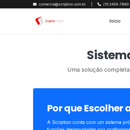
comercial@scription.com.br
|
(11) 3456-7890
Início
Sistema
Uma solução completa 
Por que Escolher a
A Scription conta com um sistema pró
funções desenvolvidas por profission