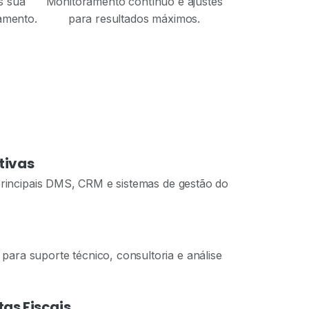
s sua
Monitoramento contínuo e ajustes
amento.
para resultados máximos.
tivas
rincipais DMS, CRM e sistemas de gestão do
 para suporte técnico, consultoria e análise
as Fiscais