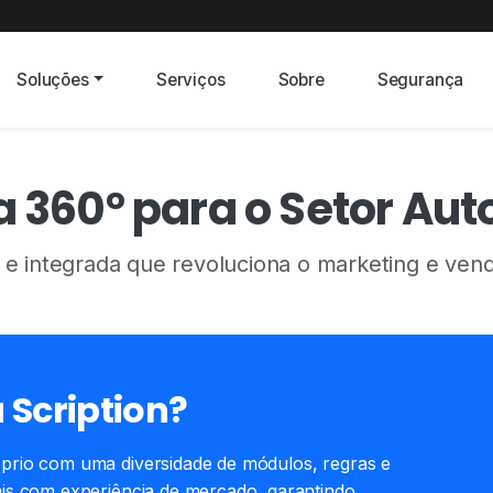
Soluções
Serviços
Sobre
Segurança
 360° para o Setor Au
e integrada que revoluciona o marketing e vend
 Scription?
prio com uma diversidade de módulos, regras e
ais com experiência de mercado, garantindo