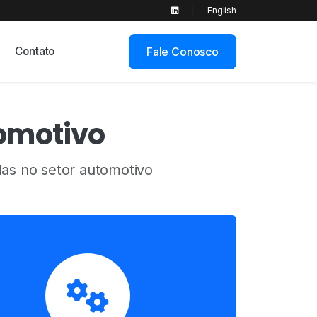
|
English
Contato
Fale Conosco
tomotivo
as no setor automotivo